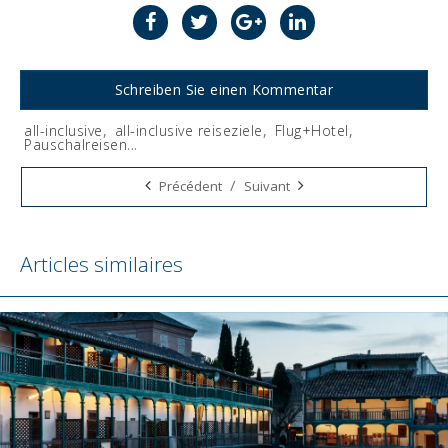
Schreiben Sie einen Kommentar
all-inclusive
,
all-inclusive reiseziele
,
Flug+Hotel
,
Pauschalreisen
...
Tags:
/
Précédent
Suivant
Articles similaires