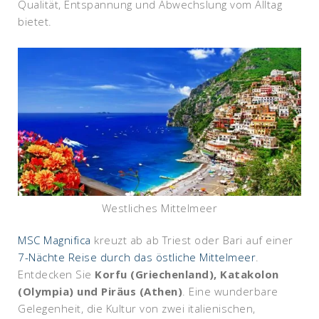
Qualität, Entspannung und Abwechslung vom Alltag
bietet.
Westliches Mittelmeer
MSC Magnifica
kreuzt ab ab Triest oder Bari auf einer
7-Nächte Reise durch das östliche Mittelmeer
.
Entdecken Sie
Korfu (Griechenland), Katakolon
(Olympia) und Piräus (Athen)
. Eine wunderbare
Gelegenheit, die Kultur von zwei italienischen,