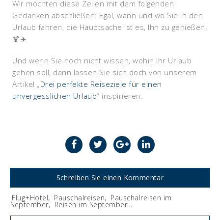
Wir möchten diese Zeilen mit dem folgenden
Gedanken abschließen: Egal, wann und wo Sie in den
Urlaub fahren, die Hauptsache ist es, Ihn zu genießen!
🍹✈️
Und wenn Sie noch nicht wissen, wohin Ihr Urlaub
gehen soll, dann lassen Sie sich doch von unserem
Artikel „
Drei perfekte Reiseziele für einen
unvergesslichen Urlaub
“ inspirieren.
Schreiben Sie einen Kommentar
Flug+Hotel
,
Pauschalreisen
,
Pauschalreisen im
September
,
Reisen im September
...
Tags: