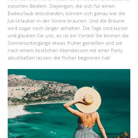
zwischen Beidem. Diejenigen, die sich für einen
Badeurlaub entscheiden, können sich genau wie die
Juli-Urlauber in der Sonne bräunen. Und die Bräune
wird sogar noch länger anhalten. Die Tage sind kürzer
und glauben Sie uns, es ist ein Vorteil! Sie können die
Sonnenuntergänge etwas früher genießen und sie
nach einem köstlichen Abendessen mit einer Party
abschließen lassen, die früher begonnen hat!