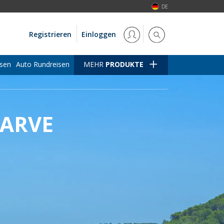
DE
Registrieren
Einloggen
isen
Auto Rundreisen
MEHR
PRODUKTE
GARVE