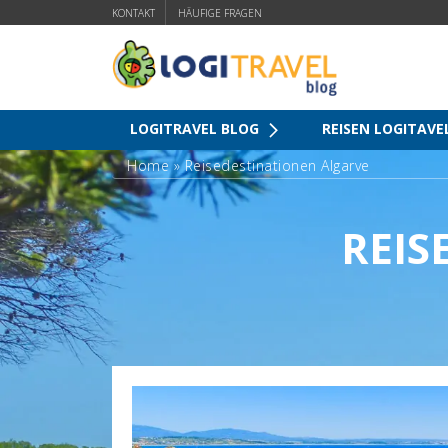
KONTAKT
HÄUFIGE FRAGEN
LOGITRAVEL BLOG
REISEN LOGITAVE
Home
»
Reisedestinationen Algarve
REIS