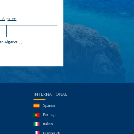
 Algarve
en Algarve
...
INTERNATIONAL
Spanien
Portugal
Italien
Frankreich