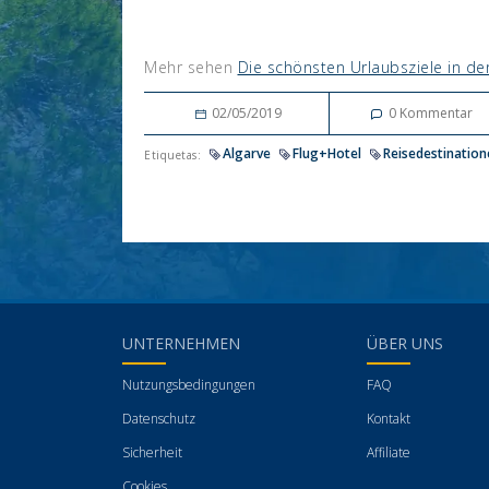
Mehr sehen
Die schönsten Urlaubsziele in der
02/05/2019
0
Kommentar
Algarve
Flug+Hotel
Reisedestination
Etiquetas:
UNTERNEHMEN
ÜBER UNS
Nutzungsbedingungen
FAQ
Datenschutz
Kontakt
Sicherheit
Affiliate
Cookies